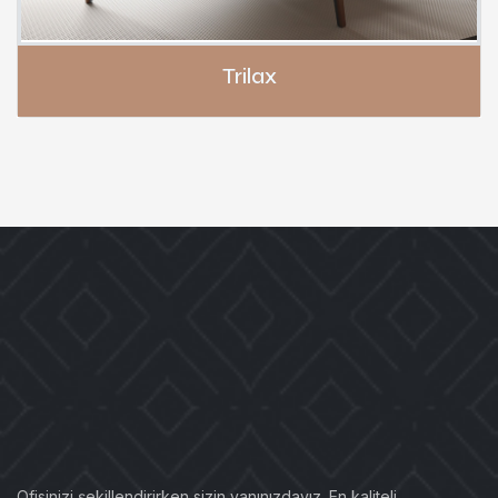
Trilax
Ofisinizi şekillendirirken sizin yanınızdayız. En kaliteli