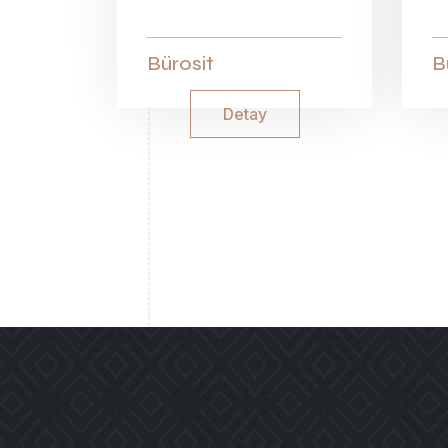
Bürosit
B
Detay