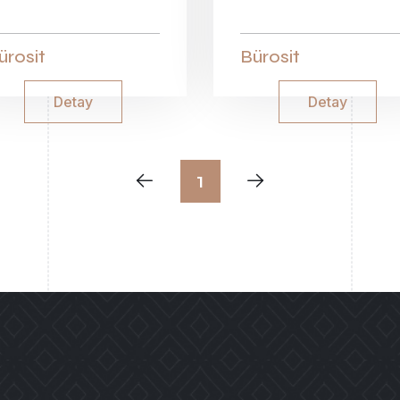
ürosit
Bürosit
Detay
Detay
1