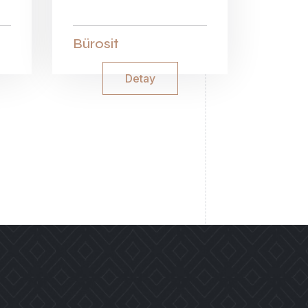
Bürosit
Detay