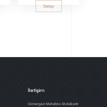
Detay
İletişim
Osmangazi Mahallesi Abdülkadir