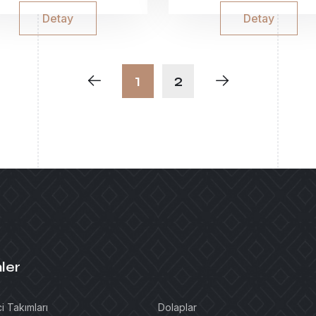
Detay
Detay
1
2
ler
i Takımları
Dolaplar