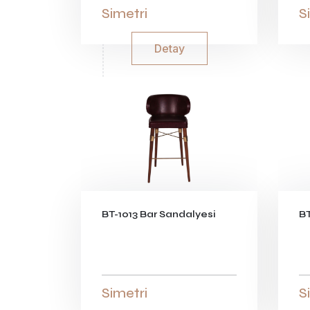
Simetri
S
Detay
BT-1013 Bar Sandalyesi
BT
Simetri
S