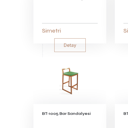
Simetri
S
Detay
BT-1005 Bar Sandalyesi
BT