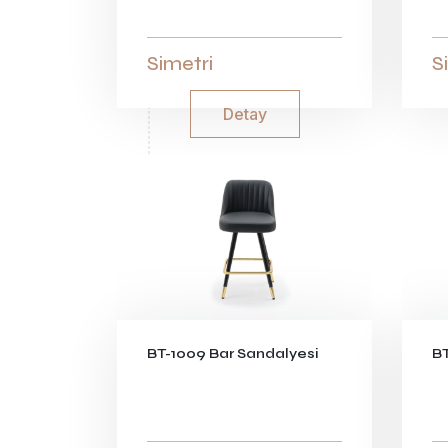
Simetri
S
Detay
BT-1009 Bar Sandalyesi
BT