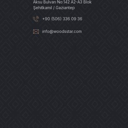
Aksu Bulvarı No:142 A2-A3 Blok
Şehitkamil / Gaziantep
+90 (506) 336 09 36
info@woodsstar.com