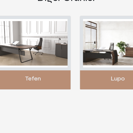
Tefen
Lupo