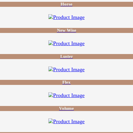
Horse
New Wise
Luster
Flex
Volume