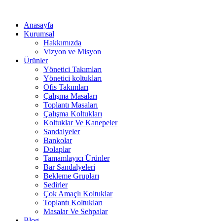
Anasayfa
Kurumsal
Hakkımızda
Vizyon ve Misyon
Ürünler
Yönetici Takımları
Yönetici koltukları
Ofis Takımları
Çalışma Masaları
Toplantı Masaları
Çalışma Koltukları
Koltuklar Ve Kanepeler
Sandalyeler
Bankolar
Dolaplar
Tamamlayıcı Ürünler
Bar Sandalyeleri
Bekleme Grupları
Sedirler
Çok Amaçlı Koltuklar
Toplantı Koltukları
Masalar Ve Sehpalar
Blog