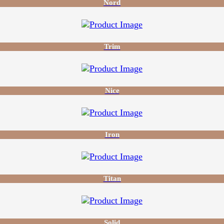
Nord
Trim
Nice
Iron
Titan
Solid