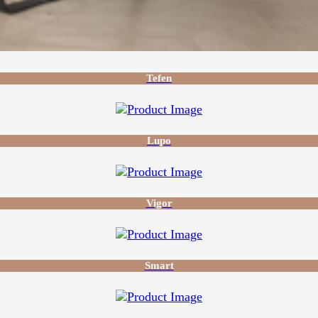
Tefen
Lupo
Vigor
Smart