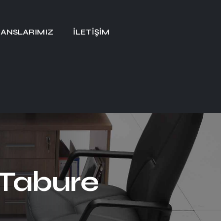
ANSLARIMIZ
İLETIŞIM
 Tabure