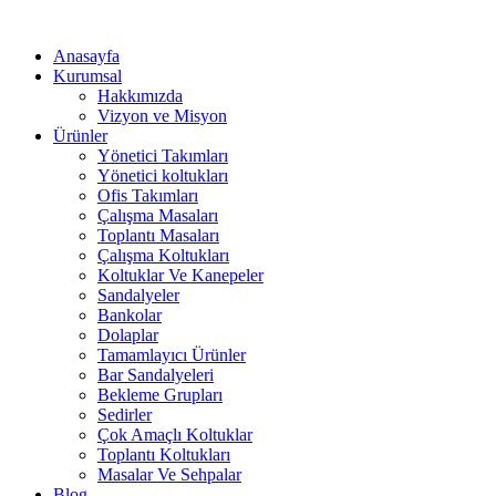
Anasayfa
Kurumsal
Hakkımızda
Vizyon ve Misyon
Ürünler
Yönetici Takımları
Yönetici koltukları
Ofis Takımları
Çalışma Masaları
Toplantı Masaları
Çalışma Koltukları
Koltuklar Ve Kanepeler
Sandalyeler
Bankolar
Dolaplar
Tamamlayıcı Ürünler
Bar Sandalyeleri
Bekleme Grupları
Sedirler
Çok Amaçlı Koltuklar
Toplantı Koltukları
Masalar Ve Sehpalar
Blog